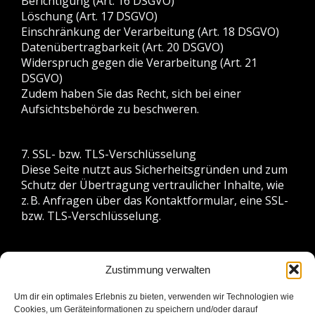
Berichtigung (Art. 16 DSGVO)
Löschung (Art. 17 DSGVO)
Einschränkung der Verarbeitung (Art. 18 DSGVO)
Datenübertragbarkeit (Art. 20 DSGVO)
Widerspruch gegen die Verarbeitung (Art. 21
DSGVO)
Zudem haben Sie das Recht, sich bei einer
Aufsichtsbehörde zu beschweren.
7. SSL- bzw. TLS-Verschlüsselung
Diese Seite nutzt aus Sicherheitsgründen und zum
Schutz der Übertragung vertraulicher Inhalte, wie
z. B. Anfragen über das Kontaktformular, eine SSL-
bzw. TLS-Verschlüsselung.
8. Änderungen dieser Datenschutzerklärung
Zustimmung verwalten
Wir behalten uns vor, diese Datenschutzerklärung
bei Bedarf anzupassen. Bitte informieren Sie sich
Um dir ein optimales Erlebnis zu bieten, verwenden wir Technologien wie
regelmäßig über den aktuellen Stand.
Cookies, um Geräteinformationen zu speichern und/oder darauf